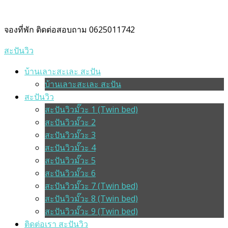
จองที่พัก ติดต่อสอบถาม 0625011742
สะปันวิว
บ้านเลาะสะเละ สะปัน
บ้านเลาะสะเละ สะปัน
สะปันวิว
สะปันวิวมั๊วะ 1 (Twin bed)
สะปันวิวมั๊วะ 2
สะปันวิวมั๊วะ 3
สะปันวิวมั๊วะ 4
สะปันวิวมั๊วะ 5
สะปันวิวมั๊วะ 6
สะปันวิวมั๊วะ 7 (Twin bed)
สะปันวิวมั๊วะ 8 (Twin bed)
สะปันวิวมั๊วะ 9 (Twin bed)
ติดต่อเรา สะปันวิว