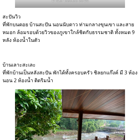
บ้านเลาะสะเละ สะปัน
สะปันวิว
ที่พักบนดอย บ้านสะปัน นอนนับดาว ท่ามกลางขุนเขา และสาย
หมอก ล้อมรอบด้วยวิวของภูเขาใกล้ชิดกับธรรมชาติ ทั้งหมด 9
หลัง ห้องน้ำในตัว
บ้านเลาะสะเละ
ที่พักบ้านเป็นหลังสะปัน พักได้ทั้งครอบครัว ชิลยกแก๊งค์ มี 3 ห้อง
นอน 2 ห้องน้ำ ติดริมน้ำ