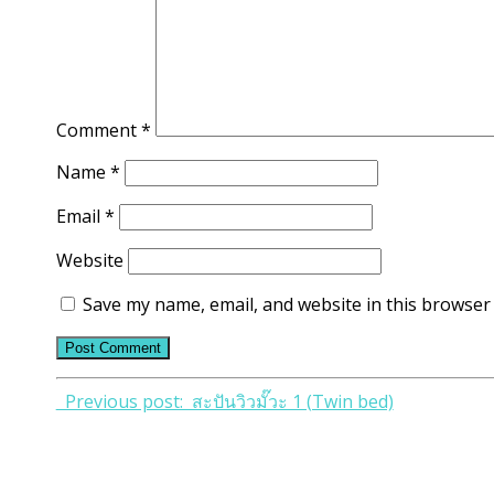
Comment
*
Name
*
Email
*
Website
Save my name, email, and website in this browser 
Post
Previous post: สะปันวิวมั๊วะ 1 (Twin bed)
navigation